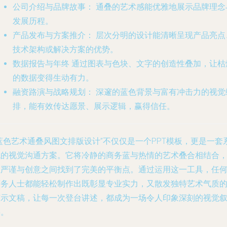
公司介绍与品牌故事：
通叠的艺术感能优雅地展示品牌理念
发展历程。
产品发布与方案推介：
层次分明的设计能清晰呈现产品亮点
技术架构或解决方案的优势。
数据报告与年终
通过图表与色块、文字的创造性叠加，让枯
的数据变得生动有力。
融资路演与战略规划：
深邃的蓝色背景与富有冲击力的视觉
排，能有效传达愿景、展示逻辑，赢得信任。
蓝色艺术通叠风图文排版设计”不仅仅是一个PPT模板，更是一套
统的视觉沟通方案。它将冷静的商务蓝与热情的艺术叠合相结合
在严谨与创意之间找到了完美的平衡点。通过运用这一工具，任
商务人士都能轻松制作出既彰显专业实力，又散发独特艺术气质
演示文稿，让每一次登台讲述，都成为一场令人印象深刻的视觉
事。