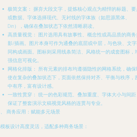
极简文案：
摒弃大段文字，提炼核心观点为精悍的标题、要
或数据。字体选择现代、无衬线的字体族（如思源黑体、
Din），确保在叠加状态下依然清晰易读。
高质量视觉：
图片选用具有故事性、概念性或高品质的商务
影/插画。图片本身可作为通叠的底层或中层，与色块、文字
同构成画面。图标则采用线条简洁、风格统一的成套图标，
强信息可视化。
网格化排版：
所有元素的排布均遵循隐性的网格系统，确保
使在复杂的叠加状态下，页面依然保持对齐、平衡与秩序，
中有序，富有设计感。
一致性贯穿：
统一的色彩规范、叠加重度、字体大小与间距
保证了整套演示文稿视觉风格的连贯与专业。
四、 商务应用：赋能多元场景
此模板设计高度灵活，适配多种商务场景：