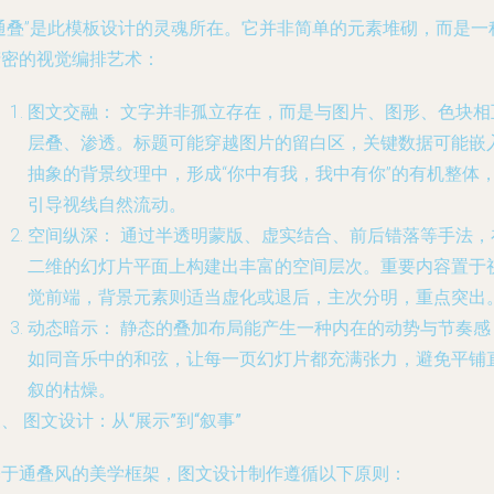
“通叠”是此模板设计的灵魂所在。它并非简单的元素堆砌，而是一
精密的视觉编排艺术：
图文交融：
文字并非孤立存在，而是与图片、图形、色块相
层叠、渗透。标题可能穿越图片的留白区，关键数据可能嵌
抽象的背景纹理中，形成“你中有我，我中有你”的有机整体
引导视线自然流动。
空间纵深：
通过半透明蒙版、虚实结合、前后错落等手法，
二维的幻灯片平面上构建出丰富的空间层次。重要内容置于
觉前端，背景元素则适当虚化或退后，主次分明，重点突出
动态暗示：
静态的叠加布局能产生一种内在的动势与节奏感
如同音乐中的和弦，让每一页幻灯片都充满张力，避免平铺
叙的枯燥。
、 图文设计：从“展示”到“叙事”
基于通叠风的美学框架，图文设计制作遵循以下原则：