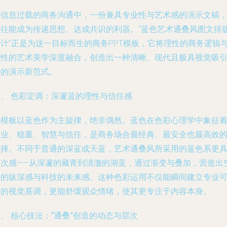
在信息过载的商务沟通中，一份兼具专业性与艺术感的演示文稿
往往能成为传递思想、达成共识的利器。“蓝色艺术通叠风图文排
设计”正是为这一目标而生的商务PPT模板，它将理性的商务逻辑
感性的艺术美学深度融合，创造出一种清晰、现代且极具视觉吸
力的演示新范式。
一、 色彩定调：深邃蓝的理性与信任感
本模板以蓝色作为主旋律，绝非偶然。蓝色在色彩心理学中象征
专业、稳重、智慧与信任，是商务场合最经典、最安全也最高效
选择。不同于普通的深蓝或天蓝，艺术通叠风所采用的蓝色系更
层次感——从深邃的藏青到清澈的湖蓝，通过渐变与叠加，营造出
间的纵深感与科技的未来感。这种色彩运用不仅能瞬间建立专业
信的视觉基调，更能舒缓观众情绪，使其更专注于内容本身。
、 核心技法：“通叠”创造的动态与层次