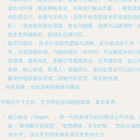
成长与环保（契合网络安全、可持续IT解决方案）；橙色或
色彰显活力、创新与亲和力（适用于创意型技术开发或初创
队）；黑灰银则突出高端、专业与稳重。选择与品牌调性一
的主色和辅助色，能强化品牌记忆。
版式与留白：
技术行业讲究逻辑与清晰。名片版式应干净、
序，信息层级分明。巧妙的留白（负空间）不仅能提升设计
高级感，避免杂乱，更能引导视觉焦点，让关键信息（如公
名称、核心标语、联系人）脱颖而出。留白处甚至可以设计
极简的电路板纹理或二进制代码背景，暗含科技感。
二、内容策略：信息架构的精炼与聚焦
在有限的方寸之间，文字内容必须精挑细选，直击要害。
核心标语（Slogan）：
用一句简短有力的话概括公司价值。
如：“驱动数字化转型”、“智慧网络，安全护航”、“您的云端
术伙伴”。这比罗列所有服务项目更有冲击力。