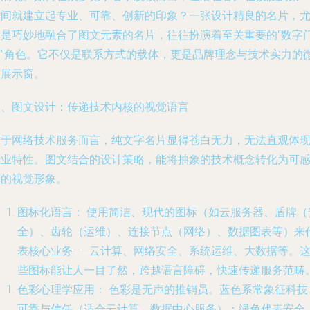
时间就建立起专业、可靠、创新的印象？一张设计精良的名片，
其是巧妙地融合了图文元素的名片，往往扮演着至关重要的“数字
面”角色。它不仅是联系方式的载体，更是品牌理念与技术实力的
型展示窗。
一、图文设计：传递技术内核的视觉语言
对于网络技术服务而言，纯文字名片显得苍白无力，无法直观体
行业特性。图文结合的设计策略，能将抽象的技术概念转化为可
知的视觉形象。
图标化语言：
使用简洁、现代的图标（如云服务器、盾牌（
全）、齿轮（运维）、连接节点（网络）、数据图表等）来
表核心业务——云计算、网络安全、系统运维、大数据等。
些图标能让人一目了然，跨越语言障碍，快速传递服务范畴
色彩心理学应用：
色彩是无声的推销员。蓝色系常象征科技
可靠与信任（适合云计算、数据中心服务）；绿色代表安全