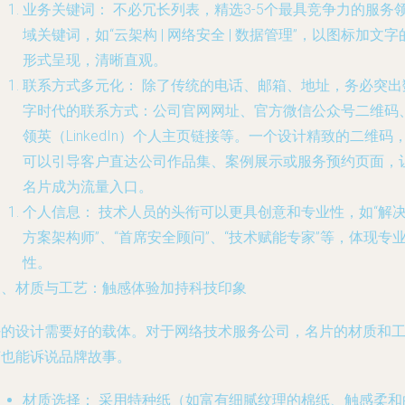
业务关键词：
不必冗长列表，精选3-5个最具竞争力的服务
域关键词，如“云架构 | 网络安全 | 数据管理”，以图标加文字
形式呈现，清晰直观。
联系方式多元化：
除了传统的电话、邮箱、地址，务必突出
字时代的联系方式：公司官网网址、官方微信公众号二维码
领英（LinkedIn）个人主页链接等。一个设计精致的二维码
可以引导客户直达公司作品集、案例展示或服务预约页面，
名片成为流量入口。
个人信息：
技术人员的头衔可以更具创意和专业性，如“解
方案架构师”、“首席安全顾问”、“技术赋能专家”等，体现专
性。
三、材质与工艺：触感体验加持科技印象
好的设计需要好的载体。对于网络技术服务公司，名片的材质和
艺也能诉说品牌故事。
材质选择：
采用特种纸（如富有细腻纹理的棉纸、触感柔和