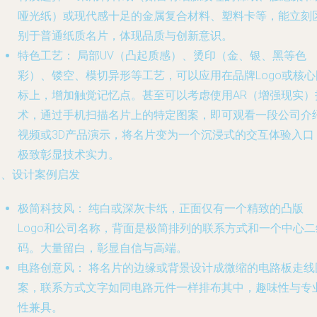
哑光纸）或现代感十足的金属复合材料、塑料卡等，能立刻
别于普通纸质名片，体现品质与创新意识。
特色工艺：
局部UV（凸起质感）、烫印（金、银、黑等色
彩）、镂空、模切异形等工艺，可以应用在品牌Logo或核心
标上，增加触觉记忆点。甚至可以考虑使用AR（增强现实）
术，通过手机扫描名片上的特定图案，即可观看一段公司介
视频或3D产品演示，将名片变为一个沉浸式的交互体验入口
极致彰显技术实力。
四、设计案例启发
极简科技风：
纯白或深灰卡纸，正面仅有一个精致的凸版
Logo和公司名称，背面是极简排列的联系方式和一个中心二
码。大量留白，彰显自信与高端。
电路创意风：
将名片的边缘或背景设计成微缩的电路板走线
案，联系方式文字如同电路元件一样排布其中，趣味性与专
性兼具。