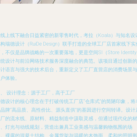
线上线下融合日益紧密的新零售时代，考拉（Koala）与知名设
构瑞德设计（RuiDe Design）联手打造的全球工厂店首家线下实
，不仅是品牌战略的一次重要落地，更是空间SI（Store Identit
系统设计与前沿网络技术服务深度融合的典范。该项目通过创新
设计语言与强大的技术后台，重新定义了工厂直营店的消费场景
用户体验。
一、 设计理念：源于工厂，高于工厂
瑞德设计的核心理念在于打破传统工厂店“仓库式”的简陋印象，将
拉品牌“高品质、高性价比、源头直供”的基因进行空间转译。设计
工厂的流水线、原材料、精益制造中汲取灵感，但通过现代化的
质、灯光与动线规划，营造出兼具工业美感与温馨购物氛围的场
所。裸露的混凝土结构、金属货架与温暖的木饰面、柔和的照明