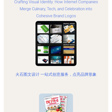
Crafting Visual Identity: How Internet Companies
Merge Culinary, Tech, and Celebration into
Cohesive Brand Logos
火石图文设计 一站式创意服务，点亮品牌形象