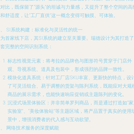
成对比，既保留了“源头”的坦诚与力量感，又提升了整个空间的高
感和舒适度，让“工厂直供”这一概念变得可触摸、可体验。
、 SI系统构建：标准化与灵活性的统一
作为首家线下店，其SI系统的建立至关重要。瑞德设计为其打造了
一套完整的空间识别系统：
标志性视觉元素
：将考拉的品牌色与图形符号贯穿于门店外
观、导视系统、道具及包装中，形成强烈的品牌一致性。
模块化道具系统
：针对工厂店SKU丰富、更新快的特点，设
了可灵活组合、易于调整的货架与陈列系统，既能应对大规
商品的展示需求，也能快速响应促销或主题陈列的变化。
沉浸式场景体验区
：并非简单罗列商品，而是通过打造如“家
实验室”、“美妆体验站”等主题区域，将产品置于真实的使用
景中，增强消费者的代入感与互动欲望。
三、 网络技术服务的深度赋能