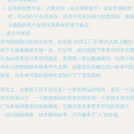
会员体验数字化
：人脸识别（在合规前提下）或蓝牙感应技
术，可识别VIP会员身份，提供个性化问候与优惠推送，将
上成熟的用户运营体系延伸至线下触点。
、 意义与展望
考拉与瑞德设计的此次合作，标志着“全球工厂店”模式从线上概念
向线下立体体验的关键一步。它证明，成功的线下零售空间不仅
要出色的视觉设计和空间规划，更需要一套以数据驱动、以用户
验为中心的智能技术体系作为支撑。这家首店所确立的SI标准与技
术框架，为未来可能的规模化复制打下了坚实基础。
总而言之，这家线下店不仅仅是一个售卖商品的场所，更是一个
牌理念的展示厅、一个数据驱动的零售实验室和一个连接全球优
工厂与本地消费者的体验枢纽。它预示着未来零售空间的发展方
向：设计赋能体验，技术驱动效率，共同服务于“人”的价值。